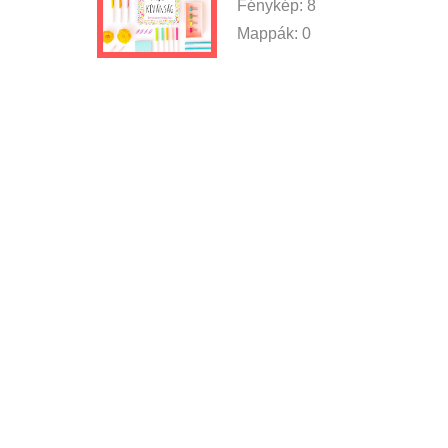
Fénykép:
8
Mappák:
0