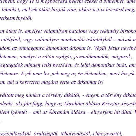
llenem, hogy Te is megbocsásd nekem ezeket a bűneimet, ame
n bűnöket, melyek átkot hoztak rám, akkor azt is bocsásd meg,
etkezményétől.
 átkot is, amelyet valamilyen hatalom vagy tekintély birtoko
 tekintélyből, vagy valamilyen munkaadói tekintélyből – mások
gadom az önmagamra kimondott átkokat is. Végül Jézus nevéb
letemen, amelyet a sátán szolgái, jövendőmondók, mágusok,
megtagadok minden lelki beszédet, és lelki démonikus imát, am
életemre. Ezek nem lesznek meg az én életemben, mert hiszek
n, aki a kereszten magára vette az átkaimat is!
áltott meg minket a törvény átkától, - engem a törvény átkátó
ndenki, aki fán függ, hogy az Ábrahám áldása Krisztus Jézus
llem ígéretét – ami az Ábrahám áldása – elnyerjem hit által. 
.
zeomlásoktól, őrültségtől, tébolyodástól, elmezavartól,