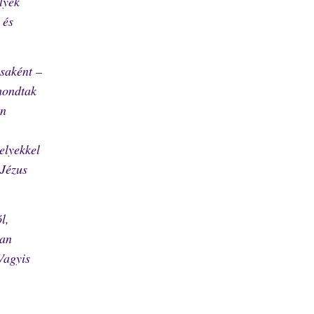
lyek
 és
saként –
 mondtak
en
elyekkel
 Jézus
l,
ban
Vagyis