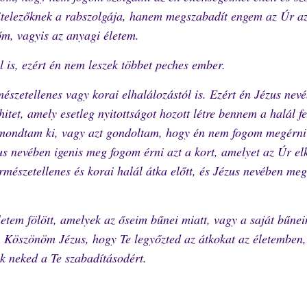
itelezőknek a rabszolgája, hanem megszabadít engem az Úr a
őm, vagyis az anyagi életem.
 is, ezért én nem leszek többet peches ember.
észetellenes vagy korai elhalálozástól is. Ezért én Jézus nev
tet, amely esetleg nyitottságot hozott létre bennem a halál fe
mondtam ki, vagy azt gondoltam, hogy én nem fogom megérni
us nevében igenis meg fogom érni azt a kort, amelyet az Úr elk
mészetellenes és korai halál átka előtt, és Jézus nevében me
tem fölött, amelyek az őseim bűnei miatt, vagy a saját bűnei
. Köszönöm Jézus, hogy Te legyőzted az átkokat az életemben,
ok neked a Te szabadításodért.