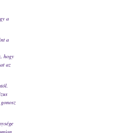
ogy a
int a
s, hogy
at az
tól.
ézus
y gonosz
énysége
omjan,