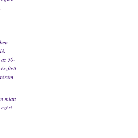
z
ében
lé.
 az 50-
észített
gtöröm
m miatt
 ezért