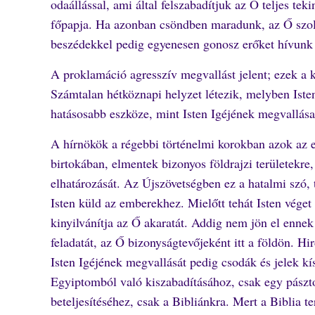
odaállással, ami által felszabadítjuk az Ő teljes te
főpapja. Ha azonban csöndben maradunk, az Ő szolg
beszédekkel pedig egyenesen gonosz erőket hívunk b
A proklamáció agresszív megvallást jelent; ezek a k
Számtalan hétköznapi helyzet létezik, melyben Iste
hatásosabb eszköze, mint Isten Igéjének megvallása
A hírnökök a régebbi történelmi korokban azok az
birtokában, elmentek bizonyos földrajzi területekre
elhatározását. Az Újszövetségben ez a hatalmi szó, 
Isten küld az emberekhez. Mielőtt tehát Isten véget 
kinyilvánítja az Ő akaratát. Addig nem jön el enne
feladatát, az Ő bizonyságtevőjeként itt a földön. H
Isten Igéjének megvallását pedig csodák és jelek 
Egyiptomból való kiszabadításához, csak egy pászt
beteljesítéséhez, csak a Bibliánkra. Mert a Biblia t