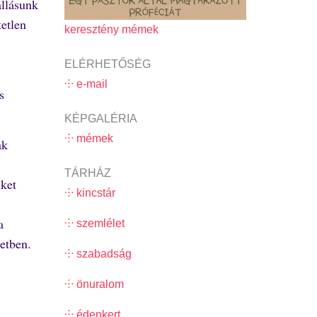
allásunk
etlen
keresztény mémek
ELÉRHETŐSÉG
⸭ e-mail
s
KÉPGALÉRIA
⸭ mémek
ak
TÁRHÁZ
iket
⸭ kincstár
a
⸭ szemlélet
etben.
⸭ szabadság
⸭ önuralom
⸭ édenkert