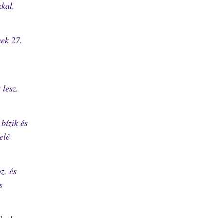
kkal,
ek 27.
 lesz.
.
bízik és
elé
z, és
s