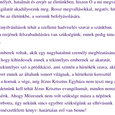
kintélyét, hatalmát és erejét az életünkben, hiszen Ő a mi megv
álatát akadályozzuk meg. Rossz megvallásokkal, negatív, hit
e az életünkbe, a sorsunk befolyásolására.
inyilvánítások tehát a szellemi hadviselés szavai a szánkban.
n erejének felszabadulására van szükségünk; ennek pedig ninc
.
 emberek voltak, akik egy nagyhatalmú személy megbízatásán
, hogy kihirdessék ennek a tekintélyes embernek az akaratát,
tekintélyes szó a prédikáció, ami szintén a hírnökök szava, ak
vet ennek az általunk ismert világnak, a hírnökein keresztül
k a kornak a vége, míg Jézus Krisztus Egyháza nem teszi meg 
irdetnünk kell tehát Jézus Krisztus evangéliumát, minden nemz
kísérik. Ahogy Mózesnek nem volt szüksége másra a népének
orbotra, úgy nekünk sincs egyébre szükségünk az elhívásunk
ermészetfeletti könyv: határtalan erő van benne!