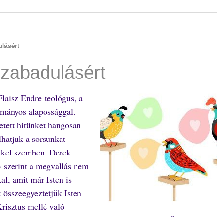
ulásért
szabadulásért
Flaisz Endre teológus, a
ományos alapossággal.
etett hitünket hangosan
lhatjuk a sorsunkat
kkel szemben. Derek
tó
szerint a megvallás nem
al, amit már Isten is
t összeegyeztetjük Isten
Krisztus mellé való