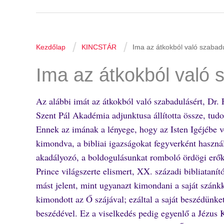
/
/
Kezdőlap
KINCSTÁR
Ima az átkokból való szabad
Ima az átkokból való 
Az alábbi imát az átkokból való szabadulásért, Dr. 
Szent Pál Akadémia adjunktusa állította össze, tud
Ennek az imának a lényege, hogy az Isten Igéjébe v
kimondva, a bibliai igazságokat fegyverként haszná
akadályozó, a boldogulásunkat romboló ördögi erő
Prince világszerte elismert, XX. századi bibliataní
mást jelent, mint ugyanazt kimondani a saját szánkk
kimondott az Ő szájával; ezáltal a saját beszédünke
beszédével. Ez a viselkedés pedig egyenlő a Jézus 