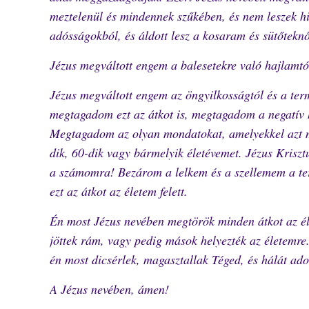
meztelenül és mindennek szűkében, és nem leszek h
adósságokból, és áldott lesz a kosaram és sütőtekn
Jézus megváltott engem a balesetekre való hajlamtól
Jézus megváltott engem az öngyilkosságtól és a term
megtagadom ezt az átkot is, megtagadom a negatív hi
Megtagadom az olyan mondatokat, amelyekkel azt 
dik, 60-dik vagy bármelyik életévemet. Jézus Kriszt
a számomra! Bezárom a lelkem és a szellemem a ter
ezt az átkot az életem felett.
Én most Jézus nevében megtörök minden átkot az éle
jöttek rám, vagy pedig mások helyezték az életemre
én most dicsérlek, magasztallak Téged, és hálát ad
A Jézus nevében, ámen!