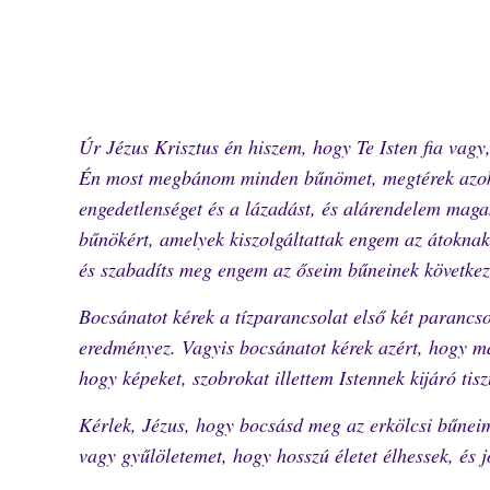
Úr Jézus Krisztus én hiszem, hogy Te Isten fia vagy
Én most megbánom minden bűnömet, megtérek azok
engedetlenséget és a lázadást, és alárendelem mag
bűnökért, amelyek kiszolgáltattak engem az átoknak
és szabadíts meg engem az őseim bűneinek következ
Bocsánatot kérek a tízparancsolat első két parancs
eredményez. Vagyis bocsánatot kérek azért, hogy más
hogy képeket, szobrokat illettem Istennek kijáró tiszt
Kérlek, Jézus, hogy bocsásd meg az erkölcsi bűneim
vagy gyűlöletemet, hogy hosszú életet élhessek, és 