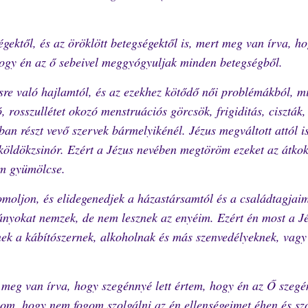
gektől, és az öröklött betegségektől is, mert meg van írva, h
hogy én az ő sebeivel meggyógyuljak minden betegségből.
re való hajlamtól, és az ezekhez kötődő női problémákból, m
rosszullétet okozó menstruációs görcsök, frigiditás, ciszták,
an részt vevő szervek bármelyikénél. Jézus megváltott attól i
 köldökzsinór. Ezért a Jézus nevében megtöröm ezeket az átkok
em gyümölcse.
omoljon, és elidegenedjek a házastársamtól és a családtagjaim
s lányokat nemzek, de nem lesznek az enyéim. Ezért én most a J
nek a kábítószernek, alkoholnak és más szenvedélyeknek, vag
 meg van írva, hogy szegénnyé lett értem, hogy én az Ő szeg
om, hogy nem fogom szolgálni az én ellenségeimet éhen és sz