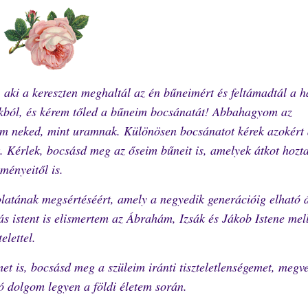
, aki a kereszten meghaltál az én bűneimért és feltámadtál a h
ból, és kérem tőled a bűneim bocsánatát! Abbahagyom az
am neked, mint uramnak. Különösen bocsánatot kérek azokért
. Kérlek, bocsásd meg az őseim bűneit is, amelyek átkot hozt
ményeitől is.
olatának megsértéséért, amely a negyedik generációig elható 
 istent is elismertem az Ábrahám, Izsák és Jákob Istene mell
elettel.
et is, bocsásd meg a szüleim iránti tiszteletlenségemet, megv
jó dolgom legyen a földi életem során.