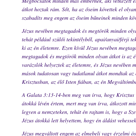
Megbocsátok minden más embernek, aki vétkezett e
átkot hoztak rám. Sőt, ha az őseim követtek el olya
szabadíts meg engem az őseim bűneinek minden köv
Jézus nevében megtagadok és megtörök minden olyan
tehát például szülői tekintélyből, apai/anyai/férji
ki az én életemre. Ezen kívül Jézus nevében megta
megtagadok és megtörök minden olyan átkot is az é
varázslók helyeztek az életemre, és Jézus nevében 
mások tudatosan vagy tudatlanul átkot mondtak az 
Krisztusban, az élő Isten fiában, az én Megváltómba
A Galata 3:13-14-ben meg van írva, hogy Krisztus v
átokká lévén értem, mert meg van írva, átkozott mi
legyen a nemzeteken, tehát én rajtam is, hogy a Sze
Jézus átokká lett helyettem, hogy én áldást vehessek
Jézus megváltott engem az elmebeli vagy érzelmi öss