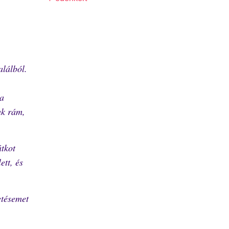
alálból.
 a
ak rám,
átkot
ett, és
etésemet