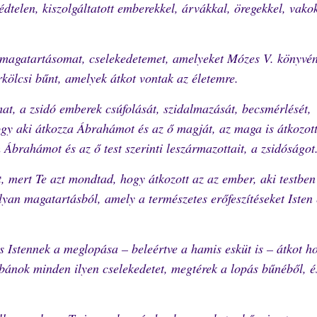
telen, kiszolgáltatott emberekkel, árvákkal, öregekkel, vako
 magatartásomat, cselekedetemet, amelyeket Mózes V. könyvén
kölcsi bűnt, amelyek átkot vontak az életemre.
, a zsidó emberek csúfolását, szidalmazását, becsmérlését,
y aki átkozza Ábrahámot és az ő magját, az maga is átkozott
Ábrahámot és az ő test szerinti leszármazottait, a zsidóságot
, mert Te azt mondtad, hogy átkozott az az ember, aki testben 
lyan magatartásból, amely a természetes erőfeszítéseket Isten 
 Istennek a meglopása – beleértve a hamis esküt is – átkot ho
ánok minden ilyen cselekedetet, megtérek a lopás bűnéből, é