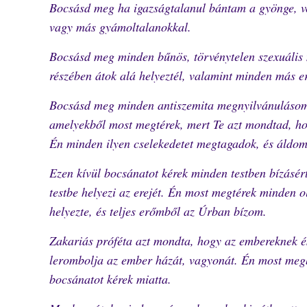
Bocsásd meg ha igazságtalanul bántam a gyönge, véd
vagy más gyámoltalanokkal.
Bocsásd meg minden bűnös, törvénytelen szexuális
részében átok alá helyeztél, valamint minden más er
Bocsásd meg minden antiszemita megnyilvánulásomat
amelyekből most megtérek, mert Te azt mondtad, hog
Én minden ilyen cselekedetet megtagadok, és áldom 
Ezen kívül bocsánatot kérek minden testben bízásért
testbe helyezi az erejét. Én most megtérek minden o
helyezte, és teljes erőmből az Úrban bízom.
Zakariás próféta azt mondta, hogy az embereknek és
lerombolja az ember házát, vagyonát. Én most megb
bocsánatot kérek miatta.