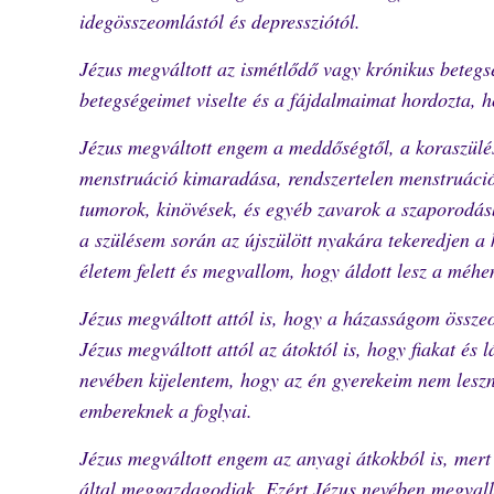
idegösszeomlástól és depressziótól.
Jézus megváltott az ismétlődő vagy krónikus betegsé
betegségeimet viselte és a fájdalmaimat hordozta, 
Jézus megváltott engem a meddőségtől, a koraszülés
menstruáció kimaradása, rendszertelen menstruáció, 
tumorok, kinövések, és egyéb zavarok a szaporodásb
a szülésem során az újszülött nyakára tekeredjen a
életem felett és megvallom, hogy áldott lesz a méh
Jézus megváltott attól is, hogy a házasságom össze
Jézus megváltott attól az átoktól is, hogy fiakat é
nevében kijelentem, hogy az én gyerekeim nem lesz
embereknek a foglyai.
Jézus megváltott engem az anyagi átkokból is, mert
által meggazdagodjak. Ezért Jézus nevében megvall