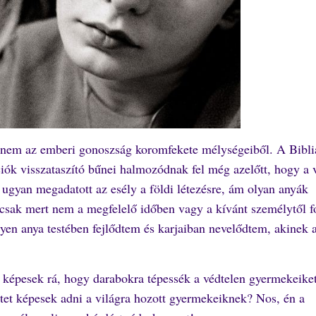
hanem az emberi gonoszság koromfekete mélységeiből. A Bibli
iók visszataszító bűnei halmozódnak fel még azelőtt, hogy a 
ugyan megadatott az esély a földi létezésre, ám olyan anyák
– csak mert nem a megfelelő időben vagy a kívánt személytől 
ilyen anya testében fejlődtem és karjaiban nevelődtem, akinek
 képesek rá, hogy darabokra tépessék a védtelen gyermekeike
etet képesek adni a világra hozott gyermekeiknek? Nos, én a