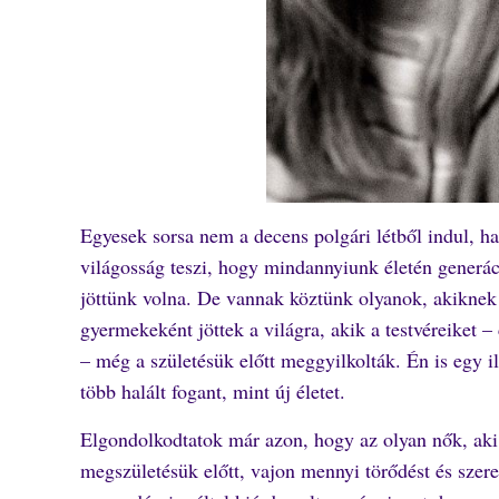
Egyesek sorsa nem a decens polgári létből indul, 
világosság teszi, hogy mindannyiunk életén generác
jöttünk volna. De vannak köztünk olyanok, akiknek 
gyermekeként jöttek a világra, akik a testvéreiket 
– még a születésük előtt meggyilkolták. Én is egy 
több halált fogant, mint új életet.
Elgondolkodtatok már azon, hogy az olyan nők, aki
megszületésük előtt, vajon mennyi törődést és szer