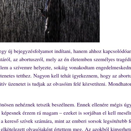
gy új bejegyzésfolyamot indítani, hanem ahhoz kapcsolódóa
táról, az abortuszról, mely az én életemben személyes tragéd
zellem a szívemre helyezte, sokáig vonakodtam engedelmeskedn
tenetes tetthez. Nagyon kell tehát igyekeznem, hogy az abort
itív üzenetet is tudjak az olvasóim felé közvetíteni. Mondhato
önösen nehéznek tetszik beszélnem. Ennek ellenére mégis úg
képesnek érzem rá magam – ezeket is sorjában el kell mesél
 kereső szívek számára, mint az emberi sorsok legsötétebb f
 elkötelezett olvasójaként értettem meg. Az azokból kinyerhet