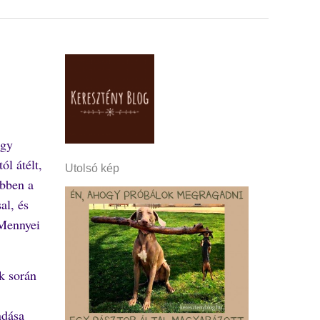
egy
ól átélt,
Utolsó kép
ebben a
al, és
 Mennyei
k során
ndása