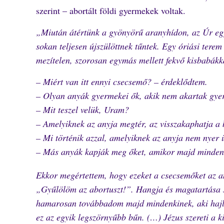
szerint – abortált földi gyermekek voltak.
„Miután átértünk a gyönyörű aranyhídon, az Úr egy 
sokan teljesen újszülöttnek tűntek. Egy óriási terem 
mezítelen, szorosan egymás mellett fekvő kisbabákk
– Miért van itt ennyi csecsemő? – érdeklődtem.
– Olyan anyák gyermekei ők, akik nem akartak gyere
– Mit teszel velük, Uram?
– Amelyiknek az anyja megtér, az visszakaphatja a 
– Mi történik azzal, amelyiknek az anyja nem nyer 
– Más anyák kapják meg őket, amikor majd minden
Ekkor megértettem, hogy ezeket a csecsemőket az an
„Gyűlölöm az abortuszt!”. Hangja és magatartása sz
hamarosan továbbadom majd mindenkinek, aki hajla
ez az egyik legszörnyűbb bűn. (…) Jézus szereti a k