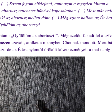
. (…) Sosem fogom elfelejteni, amit azon a reggelen láttam a
z abortusz rettenetes bűnével kapcsolatban. (…) Most már tu
aki az abortusz mellett dönt. (…) Még szinte hallom az Úr ha
yűlölöm az abortuszt!”
ántam: „Gyűlölöm az abortuszt!”. Még azelőtt fakadt fel a szí
yanezen szavait, amiket a mennyben Choonak mondott. Mert bá
zt, de az Édesanyámtól örökölt következményeit a mai napig 