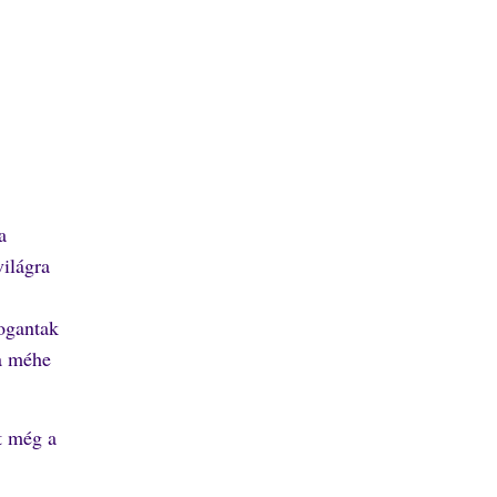
a
világra
fogantak
 a méhe
t még a