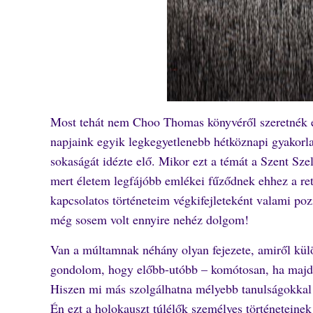
Most tehát nem Choo Thomas könyvéről szeretnék e
napjaink egyik legkegyetlenebb hétköznapi gyakorla
sokaságát idézte elő. Mikor ezt a témát a Szent S
mert életem legfájóbb emlékei fűződnek ehhez a ret
kapcsolatos történeteim végkifejleteként valami poz
még sosem volt ennyire nehéz dolgom!
Van a múltamnak néhány olyan fejezete, amiről kül
gondolom, hogy előbb-utóbb – komótosan, ha majd 
Hiszen mi más szolgálhatna mélyebb tanulságokkal a
Én ezt a holokauszt túlélők személyes történeteinek