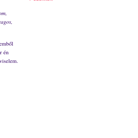
dom,
ragos,
vemből
r én
viselem.