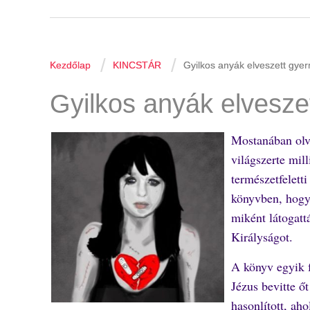
/
/
Kezdőlap
KINCSTÁR
Gyilkos anyák elveszett gye
Gyilkos anyák elvesze
Mostanában ol
világszerte mil
természetfelett
könyvben, hogya
miként látogatt
Királyságot.
A könyv egyik f
Jézus bevitte ő
hasonlított, ah