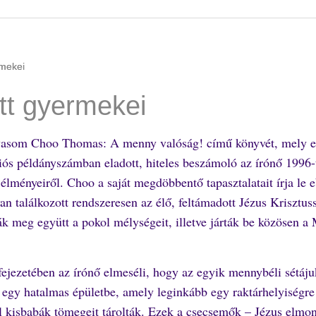
rmekei
tt gyermekei
vasom Choo Thomas: A menny valóság! című könyvét, mely 
liós példányszámban eladott, hiteles beszámoló az írónő 1996-t
i élményeiről. Choo a saját megdöbbentő tapasztalatait írja le 
n találkozott rendszeresen az élő, feltámadott Jézus Krisztuss
ák meg együtt a pokol mélységeit, illetve járták be közösen a
ejezetében az írónő elmeséli, hogy az egyik mennybéli sétáju
t egy hatalmas épületbe, amely leginkább egy raktárhelyiségre
ol kisbabák tömegeit tárolták. Ezek a csecsemők – Jézus elmo