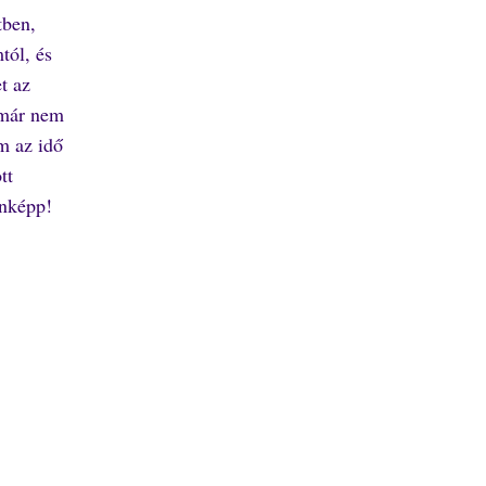
tben,
tól, és
t az
r már nem
m az idő
tt
enképp!