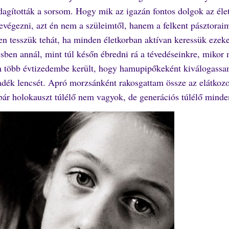
zdagították a sorsom. Hogy mik az igazán fontos dolgok az éle
evégezni, azt én nem a szüleimtől, hanem a felkent pásztoraim
n tesszük tehát, ha minden életkorban aktívan keressük ezeke
ésben annál, mint túl későn ébredni rá a tévedéseinkre, miko
m több évtizedembe került, hogy hamupipőkeként kiválogassa
adék lencsét. Apró morzsánként rakosgattam össze az elátkozo
s bár holokauszt túlélő nem vagyok, de generációs túlélő mind