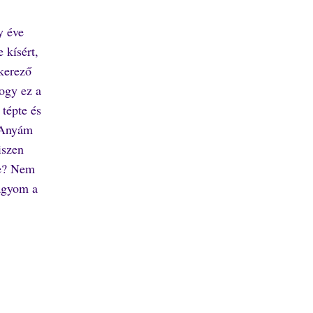
y éve
 kísért,
kerező
ogy ez a
 tépte és
z Anyám
iszen
re? Nem
hagyom a