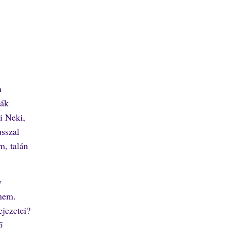
n
iák
i Neki,
usszal
m, talán
y
nem.
ejezetei?
ő