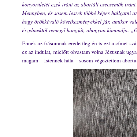
könyörületét ezek iránt az abortált csecsemők iránt
Mennyben, és sosem leszek többé képes hallgatni a
hogy örökkévaló következményekkel jár, amikor val
érzelmektől remegő hangját, ahogyan kimondja: „G
Ennek az írásomnak eredetileg én is ezt a címet sz
ez az indulat, mielőtt olvastam volna Jézusnak ug
magam – Istennek hála – sosem végeztettem abortus