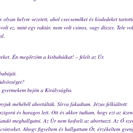
olyan helyre vezetett, ahol csecsemőket és kisdedeket tartott
volt ez, mint egy raktár, nem volt csinos, vagy díszes. Tele vol
al.
ket. Én megőrzöm a kisbabáikat! – felelt az Úr.
babáját.
üdvösséget?
 gyermekem bejön a Királyságba.
yjuk méhéből abortálták. Sírva fakadtam. Jézus felkiáltott:
igorú és haragos lett. Ott és akkor tudtam, hogy ezt az üzen
ndó meghallgatni. Az Úr nem kedveli az abortuszt. Az Ő sz
icsinyeket. Ahogy figyeltem és hallgattam Őt, érzékeltem gyen