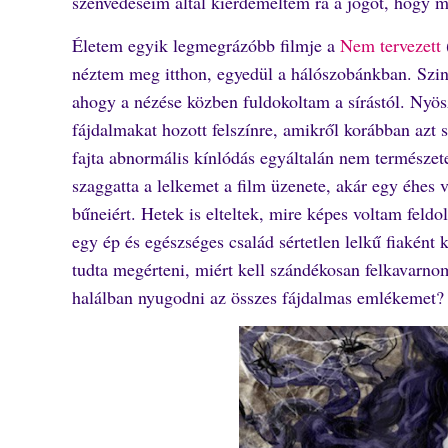
szenvedéseim által kiérdemeltem rá a jogot, hogy m
Életem egyik legmegrázóbb filmje a
Nem tervezett
néztem meg itthon, egyedül a hálószobánkban. Szint
ahogy a nézése közben fuldokoltam a sírástól. Nyö
fájdalmakat hozott felszínre, amikről korábban az
fajta abnormális kínlódás egyáltalán nem természete
szaggatta a lelkemet a film üzenete, akár egy éhes 
bűneiért. Hetek is elteltek, mire képes voltam feldo
egy ép és egészséges család sértetlen lelkű fiaként
tudta megérteni, miért kell szándékosan felkavarn
halálban nyugodni az összes fájdalmas emlékemet?