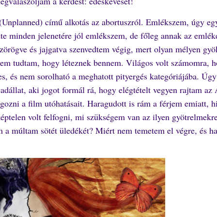
egválaszoljam a kérdést: édeskeveset!
(Unplanned) című alkotás az abortuszról. Emlékszem, úgy eg
e minden jelenetére jól emlékszem, de főleg annak az emléke
szörögve és jajgatva szenvedtem végig, mert olyan mélyen gyö
t sem tudtam, hogy léteznek bennem. Világos volt számomra, h
s, és nem sorolható a meghatott pityergés kategóriájába. Úgy
vadállat, aki jogot formál rá, hogy elégtételt vegyen rajtam a
lgozni a film utóhatásait. Haragudott is rám a férjem emiatt, h
 képtelen volt felfogni, mi szükségem van az ilyen gyötrelmek
om a múltam sötét üledékét? Miért nem temetem el végre, és 