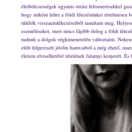
életbölcsességek ugyanis óriási felismerésekkel ga
hogy miként lehet a földi létezésünket értelmesen b
túlélők visszaemlékezéseiből tanultam meg. Helyese
eszméléseket, mert nincs fájóbb dolog a földi létez
tudunk a dolgok végkimenetelén változtatni. Neke
előtt felperzselt jövőm hamvaiból a még ehető, mar
életem elviselhetővé tételének falatnyi kenyerét. É