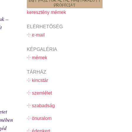
keresztény mémek
ak –
t
ELÉRHETŐSÉG
⸭ e-mail
KÉPGALÉRIA
⸭ mémek
TÁRHÁZ
⸭ kincstár
⸭ szemlélet
⸭ szabadság
etet
⸭ önuralom
emében
géd
⸭ édenkert