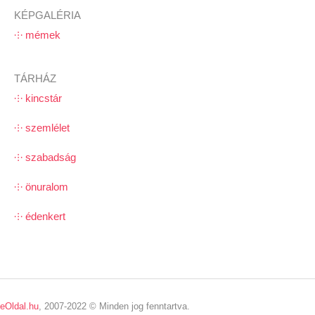
KÉPGALÉRIA
⸭ mémek
TÁRHÁZ
⸭ kincstár
⸭ szemlélet
⸭ szabadság
⸭ önuralom
⸭ édenkert
eOldal.hu
, 2007-2022 © Minden jog fenntartva.