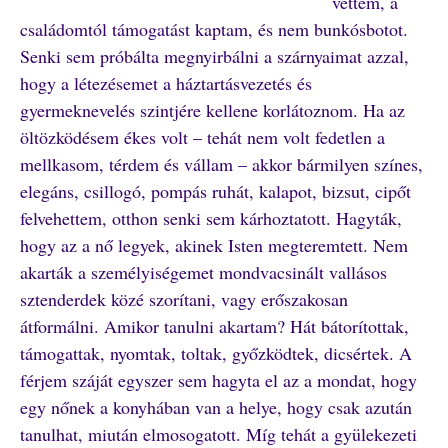
vettem, a
családomtól támogatást kaptam, és nem bunkósbotot.
Senki sem próbálta megnyirbálni a szárnyaimat azzal,
hogy a létezésemet a háztartásvezetés és
gyermeknevelés szintjére kellene korlátoznom. Ha az
öltözködésem ékes volt – tehát nem volt fedetlen a
mellkasom, térdem és vállam – akkor bármilyen színes,
elegáns, csillogó, pompás ruhát, kalapot, bizsut, cipőt
felvehettem, otthon senki sem kárhoztatott. Hagyták,
hogy az a nő legyek, akinek Isten megteremtett. Nem
akarták a személyiségemet mondvacsinált vallásos
sztenderdek közé szorítani, vagy erőszakosan
átformálni. Amikor tanulni akartam? Hát bátorítottak,
támogattak, nyomtak, toltak, győzködtek, dicsértek. A
férjem száját egyszer sem hagyta el az a mondat, hogy
egy nőnek a konyhában van a helye, hogy csak azután
tanulhat, miután elmosogatott. Míg tehát a gyülekezeti