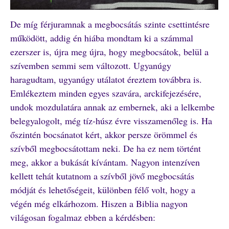
De míg férjuramnak a megbocsátás szinte csettintésre
működött, addig én hiába mondtam ki a számmal
ezerszer is, újra meg újra, hogy megbocsátok, belül a
szívemben semmi sem változott. Ugyanúgy
haragudtam, ugyanúgy utálatot éreztem továbbra is.
Emlékeztem minden egyes szavára, arckifejezésére,
undok mozdulatára annak az embernek, aki a lelkembe
belegyalogolt, még tíz-húsz évre visszamenőleg is. Ha
őszintén bocsánatot kért, akkor persze örömmel és
szívből megbocsátottam neki. De ha ez nem történt
meg, akkor a bukását kívántam. Nagyon intenzíven
kellett tehát kutatnom a szívből jövő megbocsátás
módját és lehetőségeit, különben félő volt, hogy a
végén még elkárhozom. Hiszen a Biblia nagyon
világosan fogalmaz ebben a kérdésben: