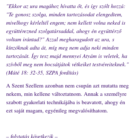
"Ekkor az ura magához hívatta őt, és így szólt hozzá:
"Te gonosz szolga, minden tartozásodat elengedtem,
mivelhogy kérleltél engem; nem kellett volna neked is
együttérezned szolgatársaddal, ahogy én együttérző
voltam irántad?" Azzal megharagudott az ura, s
kínzóknak adta át, míg meg nem adja neki minden
tartozását. Így tesz majd mennyei Atyám is veletek, ha
szívből meg nem bocsátjátok vétkeiket testvéreiteknek."
(Máté 18: 32-35, SZPA fordítás)
A Szent Szellem azonban nem csupán azt mutatta meg
nekem, min kellene változtatnom. Annak a személyre
szabott gyakorlati technikájába is beavatott, ahogy én
ezt saját magam, egyénileg megvalósíthatom.
– folytatás következik –