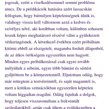
jogosak, ezért a viselkedésemmel semmi probléma
nincs. De a prédikációk hatására azért lassacskán
felfogtam, hogy bármilyen képtelenségnek tűnik is,
valahogy vissza kell változnom azzá a kedves és
szívélyes nővé, aki korábban voltam, különben sohasem
leszek képes meghatározó részévé válni a gyülekezeti
vérkeringésnek. A következő években ezért próbáltam
kitörni ebből az elszigetelt, magamba fordult állapotból,
de az átkos örökségem egyszerűen nem hagyott.
Minden egyes próbálkozással csak egyre tovább
mélyültek a sebeim, egyre több bántást és sértést
gyűjtöttem be a környezetemtől. Eljutottam odáig, hogy
már rettegtem a testvéreimtől, és saját magamtól is,
mert a kritikus szituációkban egyszerűen képtelen
voltam higgadtan reagálni. Odáig fajultak a dolgok,
hogy teljesen visszavonultam a frekventált
szolgálatokból, aztán csak ültem a gyülekezetben a