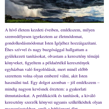
A hívő életem kezdeti éveiben, emlékszem, milyen
szenvedélyesen igyekeztem az életmódomat,
gondolkodásmódomat Isten Igéjéhez hozzáigazítani.
Éhes szívvel és nagy buzgósággal hallgattam a
gyülekezeti tanításokat, olvastam a keresztény témájú
könyveket, figyeltem a példaértékű keresztények
egyházban való forgolódását, mert minél előbb
szerettem volna olyan emberré válni, akit Isten
használni tud. Egy dolgot azonban – jól emlékszem –
mindig nagyon kevésnek éreztem: a gyakorlati
útmutatásokat. A prédikációk és tanítások, a kiváló
keresztény szerzők könyvei ugyanis szűkölködtek olyan
magyarázatokban, amik a hétköznapi élet