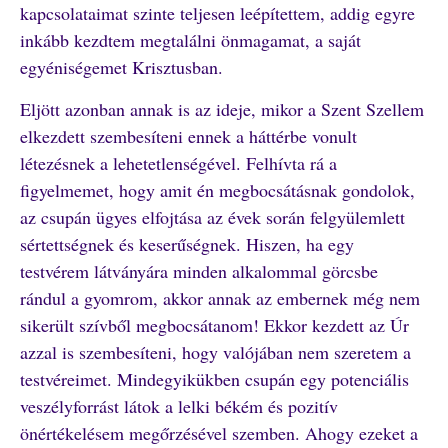
kapcsolataimat szinte teljesen leépítettem, addig egyre
inkább kezdtem megtalálni önmagamat, a saját
egyéniségemet Krisztusban.
Eljött azonban annak is az ideje, mikor a Szent Szellem
elkezdett szembesíteni ennek a háttérbe vonult
létezésnek a lehetetlenségével. Felhívta rá a
figyelmemet, hogy amit én megbocsátásnak gondolok,
az csupán ügyes elfojtása az évek során felgyülemlett
sértettségnek és keserűségnek. Hiszen, ha egy
testvérem látványára minden alkalommal görcsbe
rándul a gyomrom, akkor annak az embernek még nem
sikerült szívből megbocsátanom! Ekkor kezdett az Úr
azzal is szembesíteni, hogy valójában nem szeretem a
testvéreimet. Mindegyikükben csupán egy potenciális
veszélyforrást látok a lelki békém és pozitív
önértékelésem megőrzésével szemben. Ahogy ezeket a