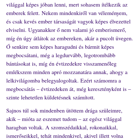
világgal képes jóban lenni, mert sohasem ítélkezik az
emberek felett. Nekem mindenkiről van véleményem,
és csak kevés ember társaságát vagyok képes élvezettel
elviselni. Ugyanakkor ő nem valami jó emberismerő,
míg én úgy átlátok az embereken, akár a pucolt üvegen.
Ő senkire sem képes haragudni és bármit képes
megbocsátani, még a legdurvább, legotrombább
bántásokat is, míg én évtizedekre visszamenőleg
emlékszem minden apró mozzanatára annak, ahogy a
lelkivilágomba belegyalogoltak. Ezért számomra a
megbocsátás – évtizedeken át, még keresztényként is –
szinte lehetetlen küldetésnek számított.
Sajnos túl sok mindenben ütöttem drága szüleimre,
akik – mióta az eszemet tudom – az egész világgal
haragban voltak. A szomszédaikkal, rokonaikkal,
ismerőseikkel, tehát mindenkivel, akivel illett volna