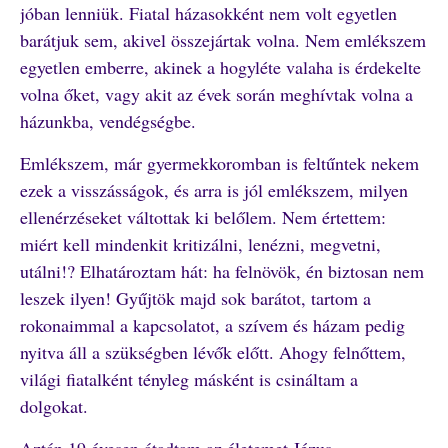
jóban lenniük. Fiatal házasokként nem volt egyetlen
barátjuk sem, akivel összejártak volna. Nem emlékszem
egyetlen emberre, akinek a hogyléte valaha is érdekelte
volna őket, vagy akit az évek során meghívtak volna a
házunkba, vendégségbe.
Emlékszem, már gyermekkoromban is feltűntek nekem
ezek a visszásságok, és arra is jól emlékszem, milyen
ellenérzéseket váltottak ki belőlem. Nem értettem:
miért kell mindenkit kritizálni, lenézni, megvetni,
utálni!? Elhatároztam hát: ha felnövök, én biztosan nem
leszek ilyen! Gyűjtök majd sok barátot, tartom a
rokonaimmal a kapcsolatot, a szívem és házam pedig
nyitva áll a szükségben lévők előtt. Ahogy felnőttem,
világi fiatalként tényleg másként is csináltam a
dolgokat.