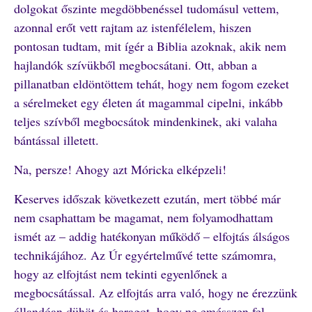
dolgokat őszinte megdöbbenéssel tudomásul vettem,
azonnal erőt vett rajtam az istenfélelem, hiszen
pontosan tudtam, mit ígér a Biblia azoknak, akik nem
hajlandók szívükből megbocsátani. Ott, abban a
pillanatban eldöntöttem tehát, hogy nem fogom ezeket
a sérelmeket egy életen át magammal cipelni, inkább
teljes szívből megbocsátok mindenkinek, aki valaha
bántással illetett.
Na, persze! Ahogy azt Móricka elképzeli!
Keserves időszak következett ezután, mert többé már
nem csaphattam be magamat, nem folyamodhattam
ismét az – addig hatékonyan működő – elfojtás álságos
technikájához. Az Úr egyértelművé tette számomra,
hogy az elfojtást nem tekinti egyenlőnek a
megbocsátással. Az elfojtás arra való, hogy ne érezzünk
állandóan dühöt és haragot, hogy ne emésszen fel