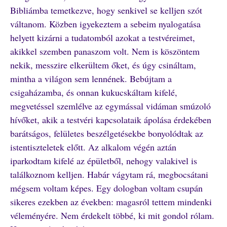
Bibliámba temetkezve, hogy senkivel se kelljen szót
váltanom. Közben igyekeztem a sebeim nyalogatása
helyett kizárni a tudatomból azokat a testvéreimet,
akikkel szemben panaszom volt. Nem is köszöntem
nekik, messzire elkerültem őket, és úgy csináltam,
mintha a világon sem lennének. Bebújtam a
csigaházamba, és onnan kukucskáltam kifelé,
megvetéssel szemlélve az egymással vidáman smúzoló
hívőket, akik a testvéri kapcsolataik ápolása érdekében
barátságos, felületes beszélgetésekbe bonyolódtak az
istentiszteletek előtt. Az alkalom végén aztán
iparkodtam kifelé az épületből, nehogy valakivel is
találkoznom kelljen. Habár vágytam rá, megbocsátani
mégsem voltam képes. Egy dologban voltam csupán
sikeres ezekben az években: magasról tettem mindenki
véleményére. Nem érdekelt többé, ki mit gondol rólam.