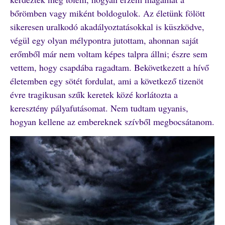
bőrömben vagy miként boldogulok. Az életünk fölött
sikeresen uralkodó akadályoztatásokkal is küszködve,
végül egy olyan mélypontra jutottam, ahonnan saját
erőmből már nem voltam képes talpra állni; észre sem
vettem, hogy csapdába ragadtam. Bekövetkezett a hívő
életemben egy sötét fordulat, ami a következő tizenöt
évre tragikusan szűk keretek közé korlátozta a
keresztény pályafutásomat. Nem tudtam ugyanis,
hogyan kellene az embereknek szívből megbocsátanom.