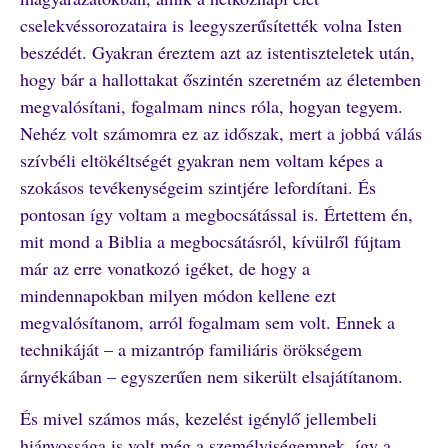
cselekvéssorozataira is leegyszerűsítették volna Isten
beszédét. Gyakran éreztem azt az istentiszteletek után,
hogy bár a hallottakat őszintén szeretném az életemben
megvalósítani, fogalmam nincs róla, hogyan tegyem.
Nehéz volt számomra ez az időszak, mert a jobbá válás
szívbéli eltökéltségét gyakran nem voltam képes a
szokásos tevékenységeim szintjére lefordítani. És
pontosan így voltam a megbocsátással is. Értettem én,
mit mond a Biblia a megbocsátásról, kívülről fújtam
már az erre vonatkozó igéket, de hogy a
mindennapokban milyen módon kellene ezt
megvalósítanom, arról fogalmam sem volt. Ennek a
technikáját – a mizantróp familiáris örökségem
árnyékában – egyszerűen nem sikerült elsajátítanom.
És mivel számos más, kezelést igénylő jellembeli
hiányossága is volt még a személyiségemnek, így a