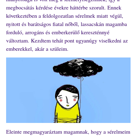
megbocsátás kérdése évekre háttérbe szorult. Ennek
következtében a feldolgozatlan sérelmek miatt végül,
nyitott és barátságos fiatal nőből, lassacskán magamba
forduló, arrogáns és emberkerülő kereszténnyé
változtam. Kezdtem tehát pont ugyanúgy viselkedni az
emberekkel, akár a szüleim.
Eleinte megmagyaráztam magamnak, hogy a sérelmeim