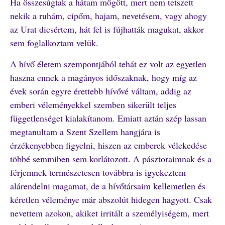
Ha összesúgtak a hátam mögött, mert nem tetszett
nekik a ruhám, cipőm, hajam, nevetésem, vagy ahogy
az Urat dicsértem, hát fel is fújhatták magukat, akkor
sem foglalkoztam velük.
A hívő életem szempontjából tehát ez volt az egyetlen
haszna ennek a magányos időszaknak, hogy míg az
évek során egyre érettebb hívővé váltam, addig az
emberi véleményekkel szemben sikerült teljes
függetlenséget kialakítanom. Emiatt aztán szép lassan
megtanultam a Szent Szellem hangjára is
érzékenyebben figyelni, hiszen az emberek vélekedése
többé semmiben sem korlátozott. A pásztoraimnak és a
férjemnek természetesen továbbra is igyekeztem
alárendelni magamat, de a hívőtársaim kellemetlen és
kéretlen véleménye már abszolút hidegen hagyott. Csak
nevettem azokon, akiket irritált a személyiségem, mert