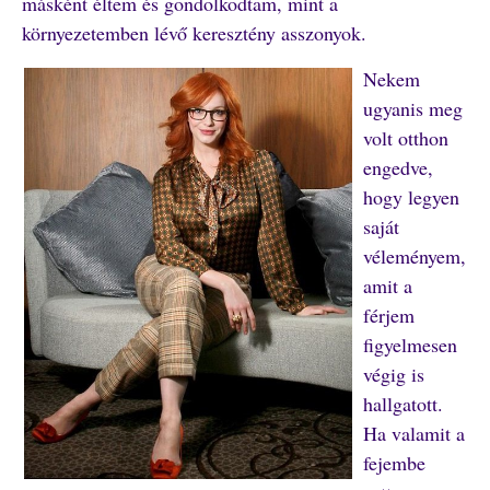
másként éltem és gondolkodtam, mint a
környezetemben lévő keresztény asszonyok.
Nekem
ugyanis meg
volt otthon
engedve,
hogy legyen
saját
véleményem,
amit a
férjem
figyelmesen
végig is
hallgatott.
Ha valamit a
fejembe