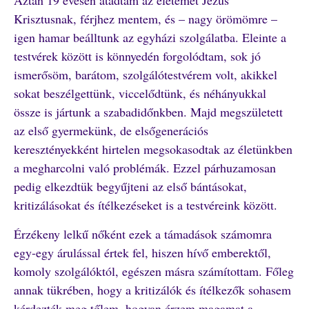
Aztán 19 évesen átadtam az életemet Jézus
Krisztusnak, férjhez mentem, és – nagy örömömre –
igen hamar beálltunk az egyházi szolgálatba. Eleinte a
testvérek között is könnyedén forgolódtam, sok jó
ismerősöm, barátom, szolgálótestvérem volt, akikkel
sokat beszélgettünk, viccelődtünk, és néhányukkal
össze is jártunk a szabadidőnkben. Majd megszületett
az első gyermekünk, de elsőgenerációs
keresztényekként hirtelen megsokasodtak az életünkben
a megharcolni való problémák. Ezzel párhuzamosan
pedig elkezdtük begyűjteni az első bántásokat,
kritizálásokat és ítélkezéseket is a testvéreink között.
Érzékeny lelkű nőként ezek a támadások számomra
egy-egy árulással értek fel, hiszen hívő emberektől,
komoly szolgálóktól, egészen másra számítottam. Főleg
annak tükrében, hogy a kritizálók és ítélkezők sohasem
kérdezték meg tőlem, hogyan érzem magamat a